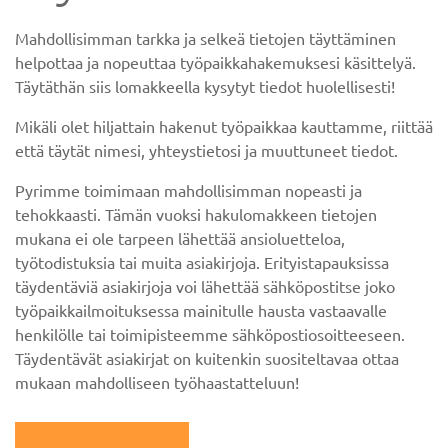
Mahdollisimman tarkka ja selkeä tietojen täyttäminen
helpottaa ja nopeuttaa työpaikkahakemuksesi käsittelyä.
Täytäthän siis lomakkeella kysytyt tiedot huolellisesti!
Mikäli olet hiljattain hakenut työpaikkaa kauttamme, riittää
että täytät nimesi, yhteystietosi ja muuttuneet tiedot.
Pyrimme toimimaan mahdollisimman nopeasti ja
tehokkaasti. Tämän vuoksi hakulomakkeen tietojen
mukana ei ole tarpeen lähettää ansioluetteloa,
työtodistuksia tai muita asiakirjoja. Erityistapauksissa
täydentäviä asiakirjoja voi lähettää sähköpostitse joko
työpaikkailmoituksessa mainitulle hausta vastaavalle
henkilölle tai toimipisteemme sähköpostiosoitteeseen.
Täydentävät asiakirjat on kuitenkin suositeltavaa ottaa
mukaan mahdolliseen työhaastatteluun!