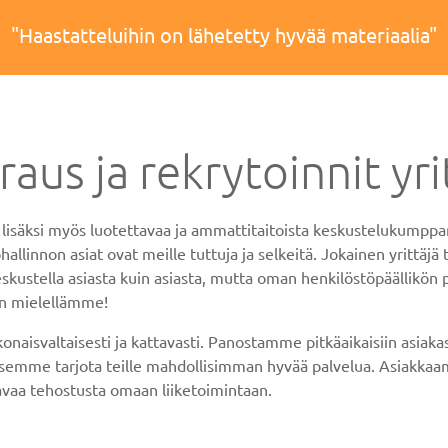
"Haastatteluihin on lähetetty hyvää materiaalia"
us ja rekrytoinnit yrit
lisäksi myös luotettavaa ja ammattitaitoista keskustelukumppan
innon asiat ovat meille tuttuja ja selkeitä. Jokainen yrittäjä t
skustella asiasta kuin asiasta, mutta oman henkilöstöpäällikön 
in mielellämme!
okonaisvaltaisesti ja kattavasti. Panostamme pitkäaikaisiin asi
aksemme tarjota teille mahdollisimman hyvää palvelua. Asiakka
avaa tehostusta omaan liiketoimintaan.