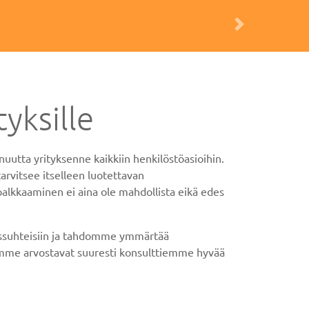
Next
yksille
uutta yrityksenne kaikkiin henkilöstöasioihin.
arvitsee itselleen luotettavan
palkkaaminen ei aina ole mahdollista eikä edes
akassuhteisiin ja tahdomme ymmärtää
amme arvostavat suuresti konsulttiemme hyvää