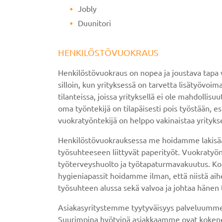
Jobly
Duunitori
HENKILÖSTÖVUOKRAUS
Henkilöstövuokraus on nopea ja joustava tapa v
silloin, kun yrityksessä on tarvetta lisätyövoi
tilanteissa, joissa yrityksellä ei ole mahdollis
oma työntekijä on tilapäisesti pois työstään, 
vuokratyöntekijä on helppo vakinaistaa yrityk
Henkilöstövuokrauksessa me hoidamme lakisää
työsuhteeseen liittyvät paperityöt. Vuokratyö
työterveyshuolto ja työtapaturmavakuutus. Koul
hygieniapassit hoidamme ilman, että niistä aihe
työsuhteen alussa sekä valvoa ja johtaa hänen 
Asiakasyritystemme tyytyväisyys palveluumme o
Suurimpina hyötyinä asiakkaamme ovat kokeneet