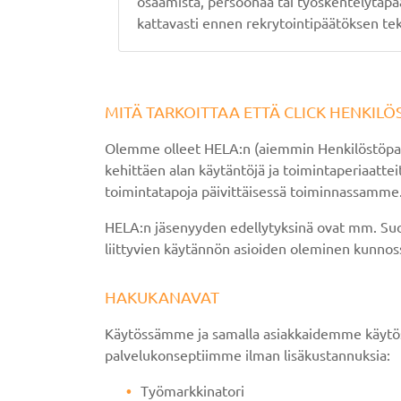
osaamista, persoonaa tai työskentelytapaa
kattavasti ennen rekrytointipäätöksen te
MITÄ TARKOITTAA ETTÄ CLICK HENKILÖ
Olemme olleet HELA:n (aiemmin Henkilöstöpalve
kehittäen alan käytäntöjä ja toimintaperiaat
toimintatapoja päivittäisessä toiminnassamme
HELA:n jäsenyyden edellytyksinä ovat mm. Su
liittyvien käytännön asioiden oleminen kunnossa.
HAKUKANAVAT
Käytössämme ja samalla asiakkaidemme käytössä
palvelukonseptiimme ilman lisäkustannuksia:
Työmarkkinatori