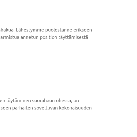
uorahakua. Lähestymme puolestanne erikseen
varmistua annetun position täyttämisestä
aiden löytäminen suorahaun ohessa, on
eeseen parhaiten soveltuvan kokonaisuuden