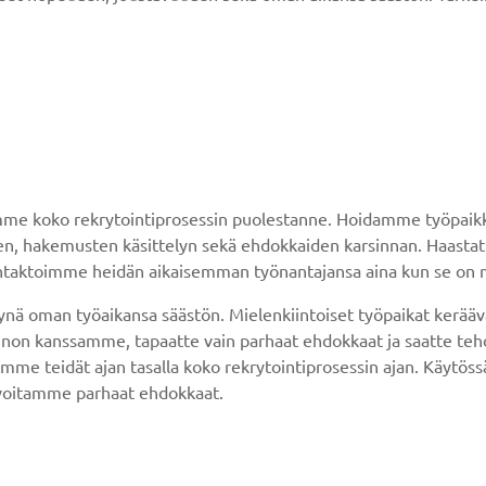
me koko rekrytointiprosessin puolestanne. Hoidamme työpaikka
isen, hakemusten käsittelyn sekä ehdokkaiden karsinnan. Haas
taktoimme heidän aikaisemman työnantajansa aina kun se on m
 oman työaikansa säästön. Mielenkiintoiset työpaikat keräävät
nnon kanssamme, tapaatte vain parhaat ehdokkaat ja saatte tehdä
mme teidät ajan tasalla koko rekrytointiprosessin ajan. Käytö
tavoitamme parhaat ehdokkaat.