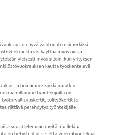
tövuokraus on hyvä vaihtoehto esimerkiksi
löstövuokrausta voi käyttää myös niissä
ytetään yleisesti myös silloin, kun yrityksen
 Henkilöstövuokrauksen kautta työskentelevä
stukset ja hoidamme kaikki muutkin
Vuokraamillamme työntekijöillä on
öturvallisuuskortit, tulityökortit ja
taa riittävä perehdytys työntekijälle
iita suosittelemaan meitä muillekin.
on tietysti ollut se, että vuokratyöntekijät