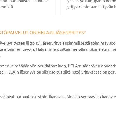
 on mahdollista kartoittaa
yhteistyökumppanin hoidet
kemistä.
yritystoimintaan liittyvän 
STÖPALVELUT ON HELA:N JÄSENYRITYS?
luyritysten liitto ry) jäsenyritys ensimmäisestä toimintavuode
teita monin eri tavoin. Haluamme osaltamme olla mukana alamme
.
omen lainsäädännön noudattaminen, HELA:n sääntöjen noudattam
 HELA:n jäsenyys on siis osoitus siitä, että yrityksessä on perus
 ovat parhaat rekrytointikanavat. Ainakin seuraavien kanavien