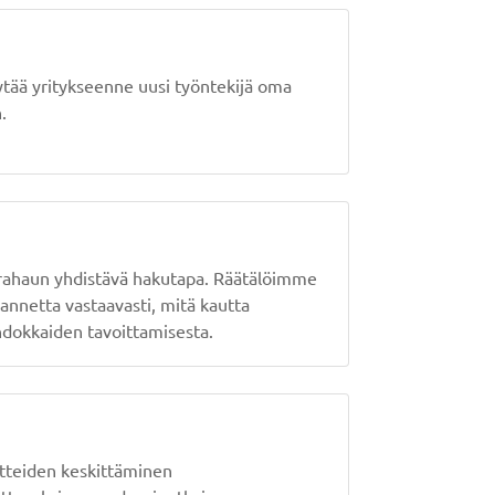
ytää yritykseenne uusi työntekijä oma
.
orahaun yhdistävä hakutapa. Räätälöimme
ilannetta vastaavasti, mitä kautta
dokkaiden tavoittamisesta.
itteiden keskittäminen