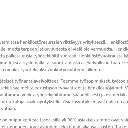
armistaa henkilöstöresurssien riittävyys yrityksessä. Henkilös
malle, mutta tarpeen jatkuvuudesta ei vielä ole varmuutta. Henki
uutta palkata uusia työntekijöitä suoraan. Henkilöstövuokrausta kä
esimerkiksi äitiyslomalla tai suorittamassa asevelvollisuuttaan.
sen omaksi työntekijäksi vuokratyösuhteen jälkeen.
teiset työnantajavelvoitteet. Teemme työsopimukset, työtodi
ntekijä saa meiltä perustason työvaatteet ja henkilösuojaimet. 
utamme vuokratyöntekijöitämme säännöllisesti ja esimerkiksi ty
utuu kuluja asiakasyritykselle. Asiakasyrityksen vastuulla on an
työtään.
n huippukorkeaa tasoa, sillä yli 98% asiakkaistamme ovat valm
 nopeuden, joustavuuden sekä oman aikansa säästön. Tärkeintä 