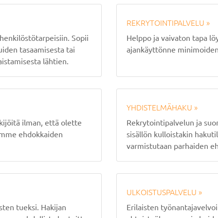
REKRYTOINTIPALVELU »
enkilöstötarpeisiin. Sopii
Helppo ja vaivaton tapa lö
uiden tasaamisesta tai
ajankäyttönne minimoiden
aistamisesta lähtien.
YHDISTELMÄHAKU »
ijöitä ilman, että olette
Rekrytointipalvelun ja su
damme ehdokkaiden
sisällön kulloistakin hakut
varmistutaan parhaiden eh
ULKOISTUSPALVELU »
sten tueksi. Hakijan
Erilaisten työnantajavelvo