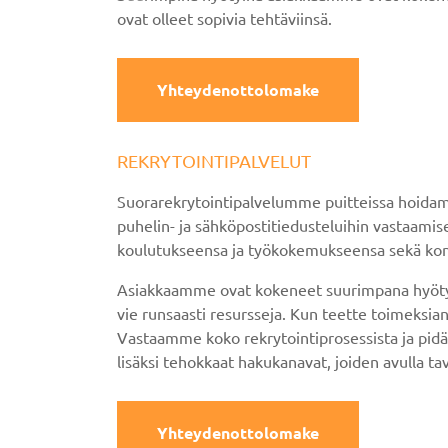
ovat olleet sopivia tehtäviinsä.
Yhteydenottolomake
REKRYTOINTIPALVELUT
Suorarekrytointipalvelumme puitteissa hoidam
puhelin- ja sähköpostitiedusteluihin vastaam
koulutukseensa ja työkokemukseensa sekä kon
Asiakkaamme ovat kokeneet suurimpana hyötynä
vie runsaasti resursseja. Kun teette toimeksia
Vastaamme koko rekrytointiprosessista ja pidä
lisäksi tehokkaat hakukanavat, joiden avulla 
Yhteydenottolomake