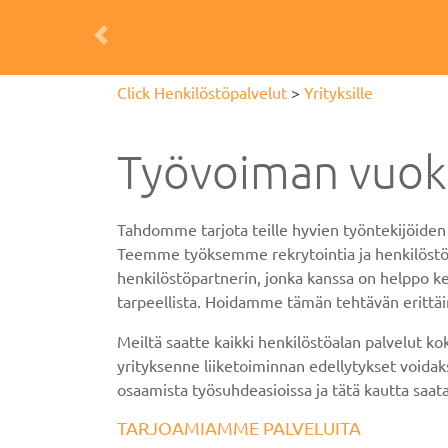
Previous
Click Henkilöstöpalvelut
>
Yrityksille
Työvoiman vuokra
Tahdomme tarjota teille hyvien työntekijöiden 
Teemme työksemme rekrytointia ja henkilöstöhall
henkilöstöpartnerin, jonka kanssa on helppo ke
tarpeellista. Hoidamme tämän tehtävän erittä
Meiltä saatte kaikki henkilöstöalan palvelut k
yrityksenne liiketoiminnan edellytykset void
osaamista työsuhdeasioissa ja tätä kautta saat
TARJOAMIAMME PALVELUITA