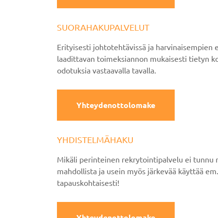
SUORAHAKUPALVELUT
Erityisesti johtotehtävissä ja harvinaisempie
laadittavan toimeksiannon mukaisesti tietyn k
odotuksia vastaavalla tavalla.
Yhteydenottolomake
YHDISTELMÄHAKU
Mikäli perinteinen rekrytointipalvelu ei tunnu
mahdollista ja usein myös järkevää käyttää em
tapauskohtaisesti!
Yhteydenottolomake