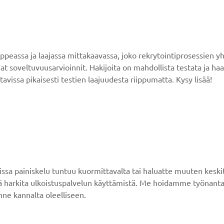
eassa ja laajassa mittakaavassa, joko rekrytointiprosessien yhte
at soveltuvuusarvioinnit. Hakijoita on mahdollista testata ja haa
tavissa pikaisesti testien laajuudesta riippumatta. Kysy lisää!
rissa painiskelu tuntuu kuormittavalta tai haluatte muuten keski
 harkita ulkoistuspalvelun käyttämistä. Me hoidamme työnantaja
nne kannalta oleelliseen.