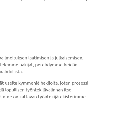
ilmoituksen laatimisen ja julkaisemisen,
tattelemme hakijat, perehdymme heidän
ahdollista.
 useita kymmeniä hakijoita, joten prosessi
 lopullisen työntekijävalinnan itse.
ssämme on kattavan työntekijärekisterimme