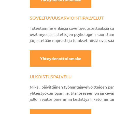
SOVELTUVUUSARVIOINTIPALVELUT
Toteutamme erilaisia soveltuvuustestauksia supp
ovat myös laillistettujen psykologien suorittam
järjestetään nopeasti ja tulokset niistä ovat saa
Yhteydenottolomake
ULKOISTUSPALVELU
Mikäli päivittäinen työnantajavelvoitteiden pa
yhteistyökumppanille, tilanteeseen on järkevää
jolloin voitte paremmin keskittyä liiketoiminta