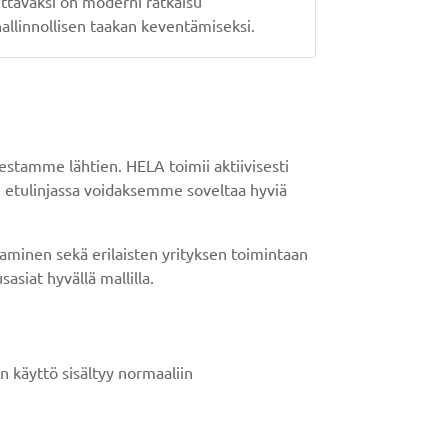
tavaksi on moderni ratkaisu
hallinnollisen taakan keventämiseksi.
stamme lähtien. HELA toimii aktiivisesti
 etulinjassa voidaksemme soveltaa hyviä
inen sekä erilaisten yrityksen toimintaan
asiat hyvällä mallilla.
 käyttö sisältyy normaaliin