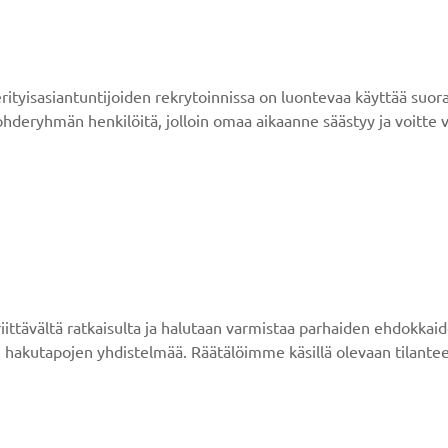
n erityisasiantuntijoiden rekrytoinnissa on luontevaa käyttää s
ohderyhmän henkilöitä, jolloin omaa aikaanne säästyy ja voitte 
 riittävältä ratkaisulta ja halutaan varmistaa parhaiden ehdokk
. hakutapojen yhdistelmää. Räätälöimme käsillä olevaan tilant