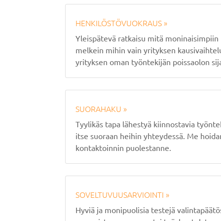
HENKILÖSTÖVUOKRAUS »
Yleispätevä ratkaisu mitä moninaisimpiin h
melkein mihin vain yrityksen kausivaihtel
yrityksen oman työntekijän poissaolon sij
SUORAHAKU »
Tyylikäs tapa lähestyä kiinnostavia työntek
itse suoraan heihin yhteydessä. Me hoi
kontaktoinnin puolestanne.
SOVELTUVUUSARVIOINTI »
Hyviä ja monipuolisia testejä valintapäätö