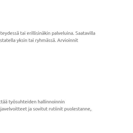
ydessä tai erillisinäkin palveluina. Saatavilla
statella yksin tai ryhmässä. Arvioinnit
ttää työsuhteiden hallinnoinnin
velvoitteet ja sovitut rutiinit puolestanne,