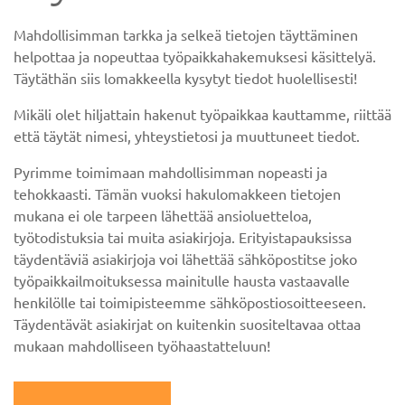
Mahdollisimman tarkka ja selkeä tietojen täyttäminen
helpottaa ja nopeuttaa työpaikkahakemuksesi käsittelyä.
Täytäthän siis lomakkeella kysytyt tiedot huolellisesti!
Mikäli olet hiljattain hakenut työpaikkaa kauttamme, riittää
että täytät nimesi, yhteystietosi ja muuttuneet tiedot.
Pyrimme toimimaan mahdollisimman nopeasti ja
tehokkaasti. Tämän vuoksi hakulomakkeen tietojen
mukana ei ole tarpeen lähettää ansioluetteloa,
työtodistuksia tai muita asiakirjoja. Erityistapauksissa
täydentäviä asiakirjoja voi lähettää sähköpostitse joko
työpaikkailmoituksessa mainitulle hausta vastaavalle
henkilölle tai toimipisteemme sähköpostiosoitteeseen.
Täydentävät asiakirjat on kuitenkin suositeltavaa ottaa
mukaan mahdolliseen työhaastatteluun!