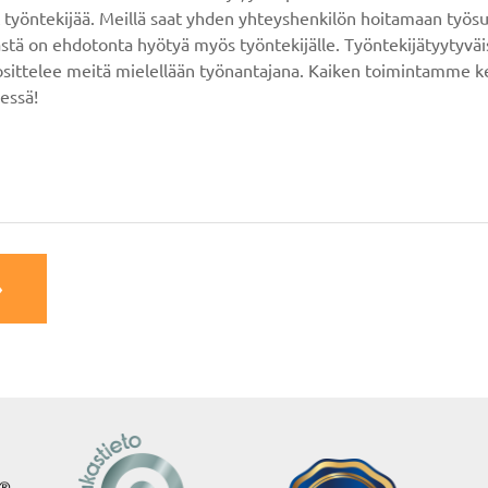
t työntekijää. Meillä saat yhden yhteyshenkilön hoitamaan työsuh
tä on ehdotonta hyötyä myös työntekijälle. Työntekijätyytyvä
uosittelee meitä mielellään työnantajana. Kaiken toimintamme k
essä!
»