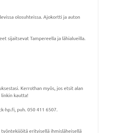
vissa olosuhteissa. Ajokortti ja auton
t sijaitsevat Tampereella ja lähialueilla.
sestasi. Kerrothan myös, jos etsit alan
linkin kautta!
ck-hp.fi, puh. 050 411 6507.
yöntekijöitä erityisellä ihmisläheisellä