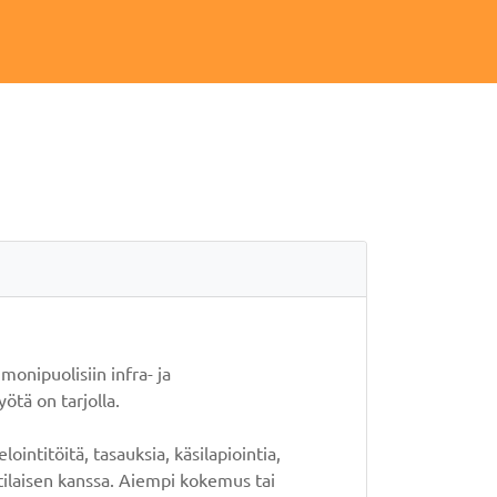
onipuolisiin infra- ja
tä on tarjolla.
intitöitä, tasauksia, käsilapiointia,
tilaisen kanssa. Aiempi kokemus tai