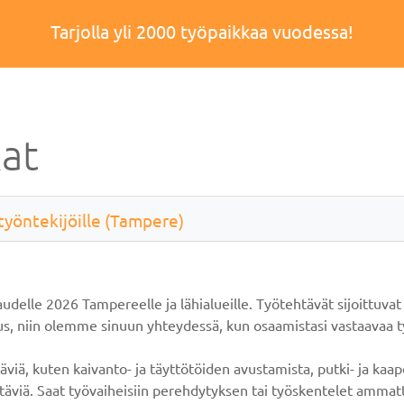
Tarjolla yli 2000 työpaikkaa vuodessa!
at
öntekijöille (Tampere)
lle 2026 Tampereelle ja lähialueille. Työtehtävät sijoittuvat m
, niin olemme sinuun yhteydessä, kun osaamistasi vastaavaa työ
ä, kuten kaivanto- ja täyttötöiden avustamista, putki- ja kaapelo
täviä. Saat työvaiheisiin perehdytyksen tai työskentelet ammat