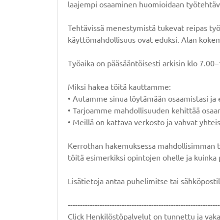
laajempi osaaminen huomioidaan työtehtävi
Tehtävissä menestymistä tukevat reipas työa
käyttömahdollisuus ovat eduksi. Alan kokem
Työaika on pääsääntöisesti arkisin klo 7.00–
Miksi hakea töitä kauttamme:
• Autamme sinua löytämään osaamistasi ja 
• Tarjoamme mahdollisuuden kehittää osaam
• Meillä on kattava verkosto ja vahvat yhtei
Kerrothan hakemuksessa mahdollisimman tark
töitä esimerkiksi opintojen ohelle ja kuink
Lisätietoja antaa puhelimitse tai sähköposti
--------------------------------------------------------------
Click Henkilöstöpalvelut on tunnettu ja vakaa