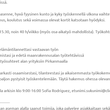
ssä.
senne, hyvä fyysinen kunto ja kyky työskennellä ulkona vaihtele
us, koulutus sekä voimassa olevat kortit katsotaan hyödyksi.
15.30, noin 40 h/viikko (myös osa-aikatyö mahdollista). Työkohtee
elämäntilannettasi vastaavan työn
istasi ja edetä maanrakennusalan työtehtävissä
styösuhteet alan yrityksiin Pirkanmaalla
asti osaamisestasi, tilanteestasi ja aikaisemmasta työkokemuk
a paljon pystyisit työskentelemään. Täytä hakemus ohessa olevan 
lla arkisin klo 9:00-16:00 Sofia Rodriguez, etunimi.sukunimi@cli
--------
n aseman alalla saanut toimija, joka palvelee asiakkaitaan sekä t